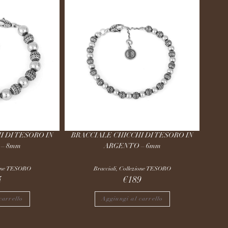
I DI TESORO IN
BRACCIALE CHICCHI DI TESORO IN
– 8mm
ARGENTO – 6mm
ione TESORO
Bracciali
,
Collezione TESORO
4
€
189
carrello
Aggiungi al carrello