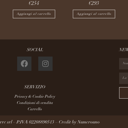
€
254
€
293
Aggiungi al carrello
Aggiungi al carrello
SOCIAL
NE
SERVIZIO
Privacy & Cookie Policy
Condizioni di vendita
Carrello
re srl – P.IVA 02208890513 – Credit by
Numerouno