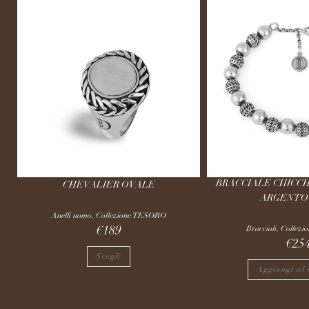
BRACCIALE CHICCH
CHEVALIER OVALE
ARGENTO 
Anelli uomo
,
Collezione TESORO
Bracciali
,
Collez
€
189
€
25
Scegli
Aggiungi al 