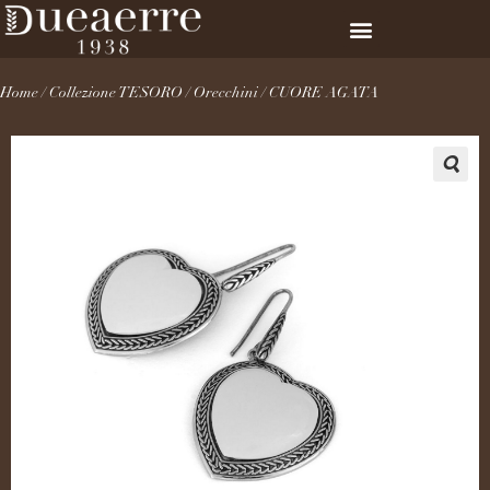
Home
/
Collezione TESORO
/
Orecchini
/ CUORE AGATA