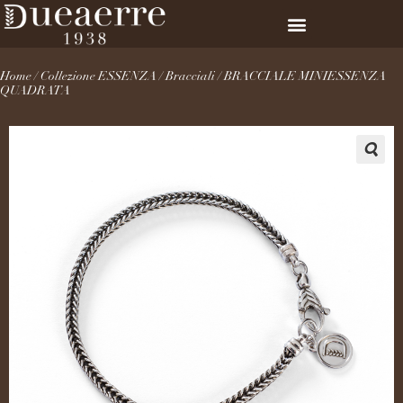
Home
/
Collezione ESSENZA
/
Bracciali
/ BRACCIALE MINIESSENZA
QUADRATA