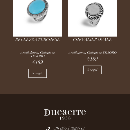
BELLEZZA TURCHESE
CHEVALIER OVALE
Anelli donna
,
Collezione
Anelli uomo
,
Collezione TESORO
TESORO
€
189
€
189
Scegli
Scegli
+39 0575 296553