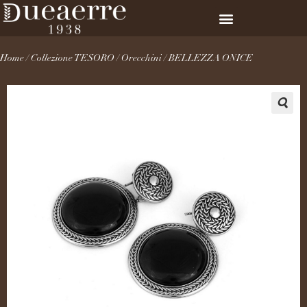
Home
/
Collezione TESORO
/
Orecchini
/ BELLEZZA ONICE