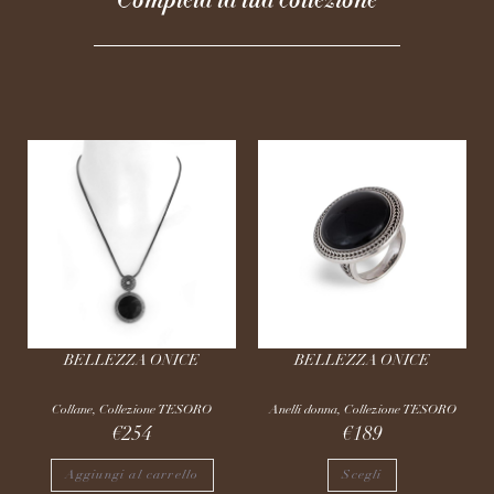
BELLEZZA ONICE
BELLEZZA ONICE
Collane
,
Collezione TESORO
Anelli donna
,
Collezione TESORO
€
254
€
189
Aggiungi al carrello
Scegli