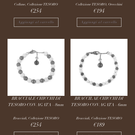
Collane
,
Collezione TESORO
Collezione TESORO
,
Orecchini
€
254
€
194
Aggiungi al carrello
Aggiungi al carrello
BRACCIALE CHICCHI DI
BRACCILAE CHICCHI DI
TESORO CON AGATA – 8mm
TESORO CON AGATA – 6mm
Bracciali
,
Collezione TESORO
Bracciali
,
Collezione TESORO
€
254
€
189