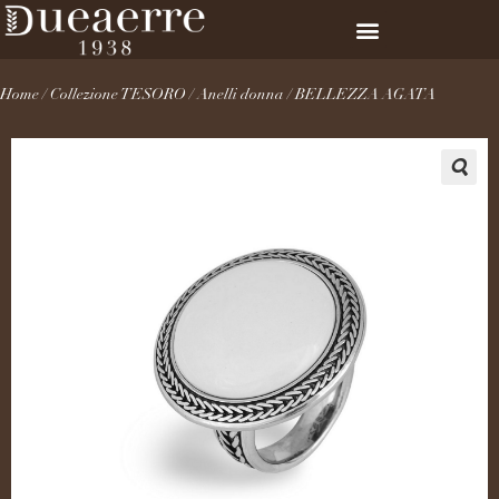
Home
/
Collezione TESORO
/
Anelli donna
/ BELLEZZA AGATA